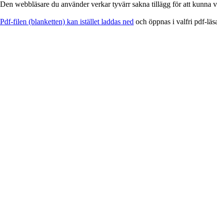
Den webbläsare du använder verkar tyvärr sakna tillägg för att kunna vi
EService
Pdf-filen (blanketten) kan istället laddas ned
och öppnas i valfri pdf-läs
-
Blankett
för
utskrift