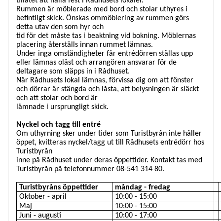
tillåtet att hålla fest i Rådhusets lokaler.
Rummen är möblerade med bord och stolar uthyres i
befintligt skick. Önskas ommöblering av rummen görs
detta utav den som hyr och
tid för det måste tas i beaktning vid bokning. Möblernas
placering återställs innan rummet lämnas.
Under inga omständigheter får entrédörren ställas upp
eller lämnas olåst och arrangören ansvarar för de
deltagare som släpps in i Rådhuset.
När Rådhusets lokal lämnas, förvissa dig om att fönster
och dörrar är stängda och låsta, att belysningen är släckt
och att stolar och bord är
lämnade i ursprungligt skick.
Nyckel och tagg till entré
Om uthyrning sker under tider som Turistbyrån inte håller
öppet, kvitteras nyckel/tagg ut till Rådhusets entrédörr hos
Turistbyrån
inne på Rådhuset under deras öppettider. Kontakt tas med
Turistbyrån på telefonnummer 08-541 314 80.
Turistbyråns öppettider
måndag - fredag
Oktober - april
10:00 - 15:00
Maj
10:00 - 15:00
Juni - augusti
10:00 - 17:00