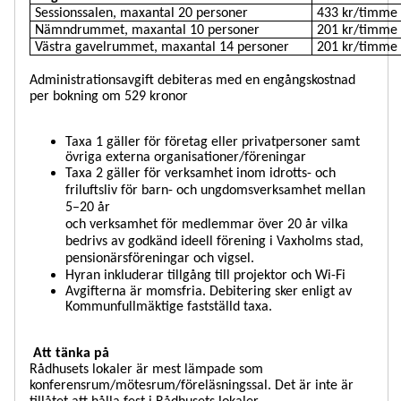
Sessionssalen, maxantal 20 personer
433 kr/timme
Nämndrummet, maxantal 10 personer
201 kr/timme
Västra gavelrummet, maxantal 14 personer
201 kr/timme
Administrationsavgift debiteras med en engångskostnad
per bokning om 529 kronor
Taxa 1 gäller för företag eller privatpersoner samt
övriga externa organisationer/föreningar
Taxa 2 gäller för verksamhet inom idrotts- och
friluftsliv för barn- och ungdomsverksamhet mellan
5–20 år
och verksamhet för medlemmar över 20 år vilka
bedrivs av godkänd ideell förening i Vaxholms stad,
pensionärsföreningar och vigsel.
Hyran inkluderar tillgång till projektor och Wi-Fi
Avgifterna är momsfria. Debitering sker enligt av
Kommunfullmäktige fastställd taxa.
Att tänka på
Rådhusets lokaler är mest lämpade som
konferensrum/mötesrum/föreläsningssal. Det är inte är