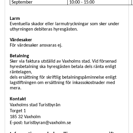
September
10:00 - 15:00
Larm
Eventuella skador eller larmutryckningar som sker under
uthyrningen debiteras hyresgästen.
Värdesaker
För värdesaker ansvaras ej.
Betalning
Sker via faktura utställd av Vaxholms stad. Vid försenad
hyresbetalning ska hyresgästen betala dels ränta enligt
räntelagen,
dels ersättning för skriftlig betalningspåminnelse enligt
lagstiftningen om ersättning för inkassokostnader med
mera.
Kontakt
Vaxholms stad Turistbyrån
Torget 1
185 32 Vaxholm
E-post: turistbyran@vaxholm.se