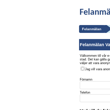
Felanmä
Felanmälan
K
Felanmälan V
Välkommen till vår e
stad. Det kan gälla g
väljer att vara anony
Jag vill vara ano
Förnamn
Telefon