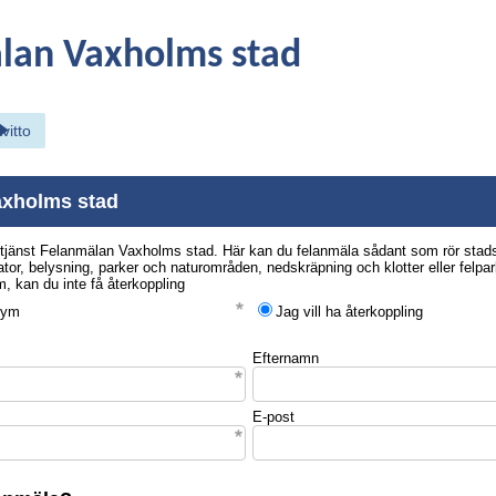
lan Vaxholms stad
vitto
axholms stad
-tjänst Felanmälan Vaxholms stad. Här kan du felanmäla sådant som rör stad
ator, belysning, parker och naturområden, nedskräpning och klotter eller felpa
m, kan du inte få återkoppling
nym
Jag vill ha återkoppling
Efternamn
E-post