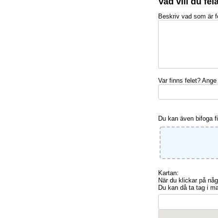
Vad vill du fe
Beskriv vad som är fe
Var finns felet? Ange 
Du kan även bifoga file
Kartan:
När du klickar på någ
Du kan då ta tag i m