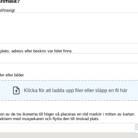
lanmäla?
l/trasigt
plats, adress eller beskriv var felet finns.
r eller bilder.
on av de tre ikonerna till höger så placeras en röd markör i mitten av kartan.
arköern med muspekaren och flytta den till önskad plats.